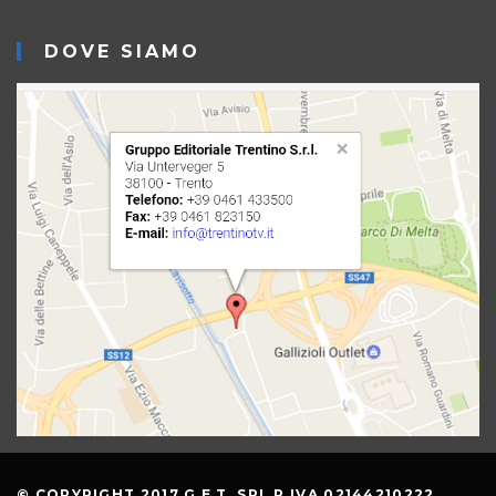
DOVE SIAMO
© COPYRIGHT 2017 G.E.T. SRL P.IVA 02144210222