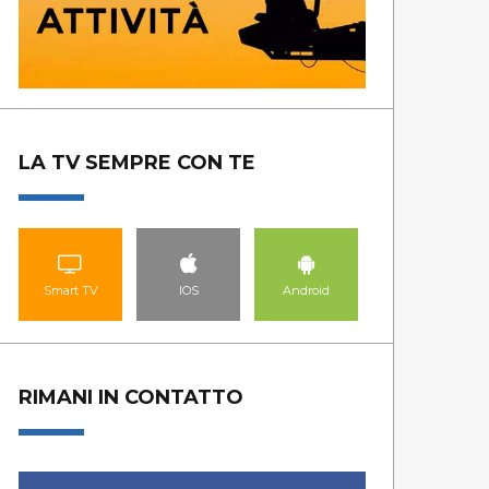
LA TV SEMPRE CON TE
Smart TV
IOS
Android
TG LADINO
PE
GUARDA LE PUNTATE
GUA
RIMANI IN CONTATTO