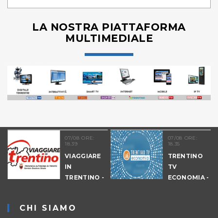
LA NOSTRA PIATTAFORMA
MULTIMEDIALE
07/08 ORE:
07/08 ORE:
18.39
18.35
VIAGGIARE
TRENTINO
IN
TV
09
TRENTINO -
ECONOMIA -
CANTIERI
EDIZIONE
SERALE
CHI SIAMO