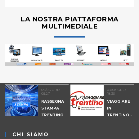
LA NOSTRA PIATTAFORMA
MULTIMEDIALE
09/08 ORE:
08/08 ORE:
05.27
18.36
COLTURA
RASSEGNA
VIAGGIARE
STAMPA
IN
TRENTINO
TRENTINO -
CANTIERI
CHI SIAMO