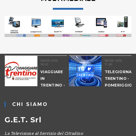
06/08 ORE:
06/08 ORE:
16.52
11.26
VIAGGIARE
TELEGIORNAL
A
IN
TRENTINO -
TRENTINO -
POMERIGGIO
POMERIGGIO
CHI SIAMO
G.E.T. Srl
La Televisione al Servizio del Cittadino