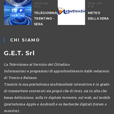
09/08 ORE:
09/08 ORE:
18.10
17.30
TELEGIORNALE
METEO
TRENTINO -
DELLA SERA
-
SERA
CHI SIAMO
G.E.T. Srl
La Televisione al Servizio del Cittadino
Informazioni e programmi di approfondimento dalle redazioni
di Trento e Bolzano.
Tramite la sua piattaforma multimediale interattiva è in grado
di trasmettere contenuti sia propri che di terzi, sia in alta che
bassa definizione, sulla tv digitale terrestre, sul web, sul mobile
(piattaforma Apple e Android) e su bacheche digitali (totem o
monitor).