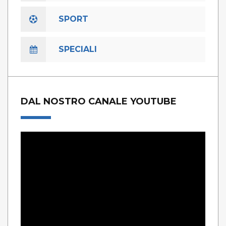
SPORT
SPECIALI
DAL NOSTRO CANALE YOUTUBE