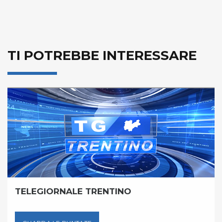
TI POTREBBE INTERESSARE
TELEGIORNALE TRENTINO