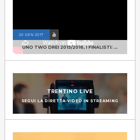
20 GEN 2017
UNO TWO DREI 2015/2016, I FINALISTI: CLASSE IV ALS ISTITUTO "DEGASPERI" BORGO VALSUGANA
TRENTINO LIVE
SEGUI LA DIRETTA VIDEO IN STREAMING