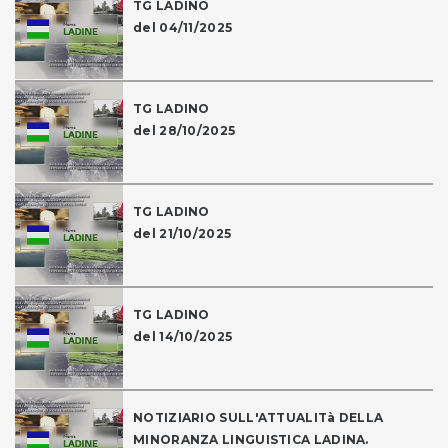
TG LADINO
del 04/11/2025
TG LADINO
del 28/10/2025
TG LADINO
del 21/10/2025
TG LADINO
del 14/10/2025
NOTIZIARIO SULL'ATTUALITà DELLA
MINORANZA LINGUISTICA LADINA.