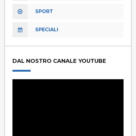
SPORT
SPECIALI
DAL NOSTRO CANALE YOUTUBE