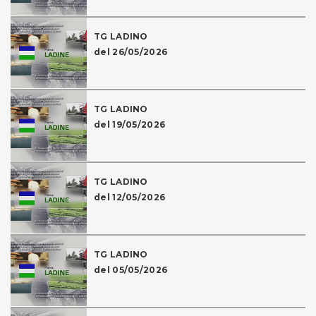
TG LADINO
del 26/05/2026
TG LADINO
del 19/05/2026
TG LADINO
del 12/05/2026
TG LADINO
del 05/05/2026