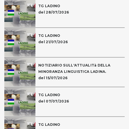
TG LADINO
del 28/07/2026
TG LADINO
del 21/07/2026
NOTIZIARIO SULL'ATTUALITà DELLA
MINORANZA LINGUISTICA LADINA.
del 15/07/2026
TG LADINO
del 07/07/2026
TG LADINO