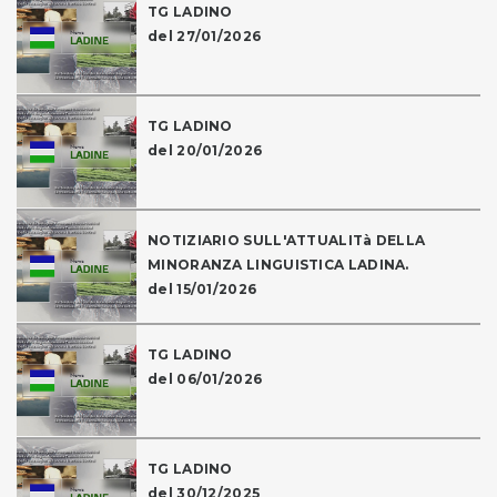
TG LADINO
del 27/01/2026
TG LADINO
del 20/01/2026
NOTIZIARIO SULL'ATTUALITà DELLA
MINORANZA LINGUISTICA LADINA.
del 15/01/2026
TG LADINO
del 06/01/2026
TG LADINO
del 30/12/2025