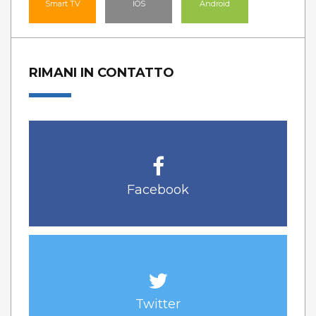
Smart TV
IOS
Android
RIMANI IN CONTATTO
Facebook
Twitter