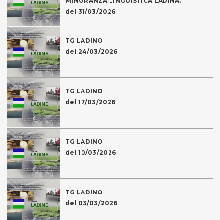
MINORANZA LINGUISTICA LADINA.
del 31/03/2026
TG LADINO
del 24/03/2026
TG LADINO
del 17/03/2026
TG LADINO
del 10/03/2026
TG LADINO
del 03/03/2026