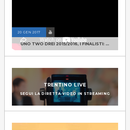
20 GEN 2017
UNO TWO DREI 2015/2016, I FINALISTI: CLASSE IV ALS ISTITUTO "DEGASPERI" BORGO VALSUGANA
TRENTINO LIVE
SEGUI LA DIRETTA VIDEO IN STREAMING