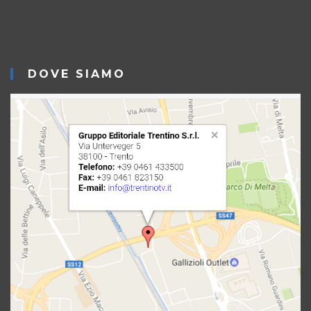
DOVE SIAMO