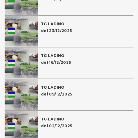
TG LADINO
del 23/12/2025
TG LADINO
del 16/12/2025
TG LADINO
del 09/12/2025
TG LADINO
del 02/12/2025