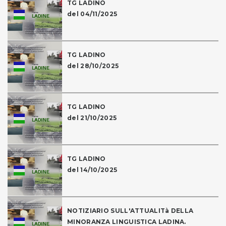
TG LADINO
del 04/11/2025
TG LADINO
del 28/10/2025
TG LADINO
del 21/10/2025
TG LADINO
del 14/10/2025
NOTIZIARIO SULL'ATTUALITà DELLA
MINORANZA LINGUISTICA LADINA.