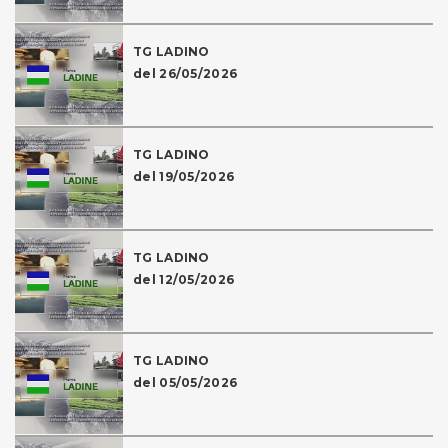
TG LADINO
del 26/05/2026
TG LADINO
del 19/05/2026
TG LADINO
del 12/05/2026
TG LADINO
del 05/05/2026