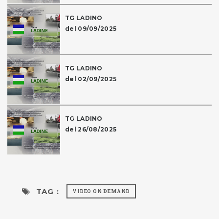
TG LADINO
del 09/09/2025
TG LADINO
del 02/09/2025
TG LADINO
del 26/08/2025
TAG :
VIDEO ON DEMAND