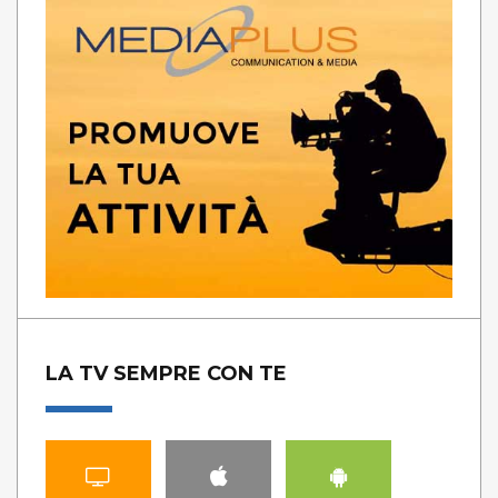
LA TV SEMPRE CON TE