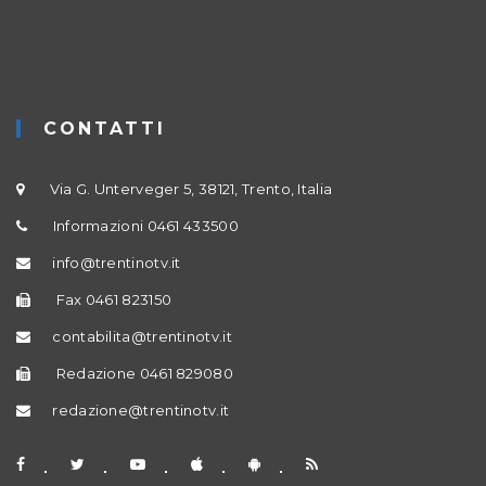
CONTATTI
Via G. Unterveger 5, 38121, Trento, Italia
Informazioni 0461 433500
info@trentinotv.it
Fax 0461 823150
contabilita@trentinotv.it
Redazione 0461 829080
redazione@trentinotv.it