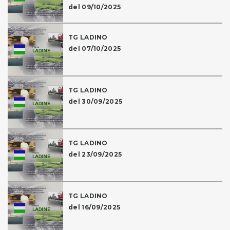
del 09/10/2025
TG LADINO
del 07/10/2025
TG LADINO
del 30/09/2025
TG LADINO
del 23/09/2025
TG LADINO
del 16/09/2025