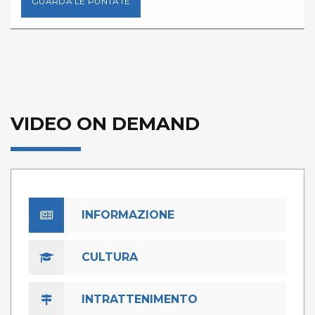
GUARDA LE PUNTATE
VIDEO ON DEMAND
INFORMAZIONE
CULTURA
INTRATTENIMENTO