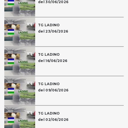
del 30/06/2026
TG LADINO
del 23/06/2026
TG LADINO
del 16/06/2026
TG LADINO
del 09/06/2026
TG LADINO
del 02/06/2026