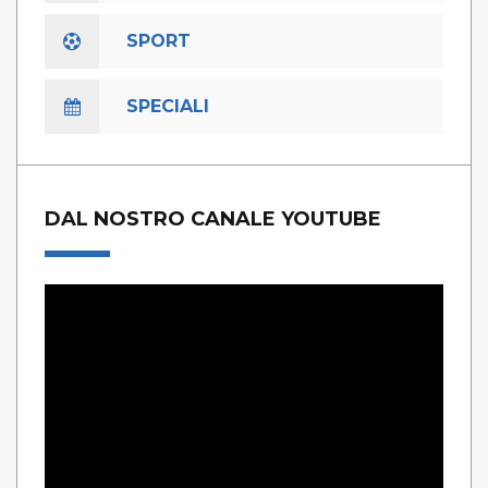
SPORT
SPECIALI
DAL NOSTRO CANALE YOUTUBE