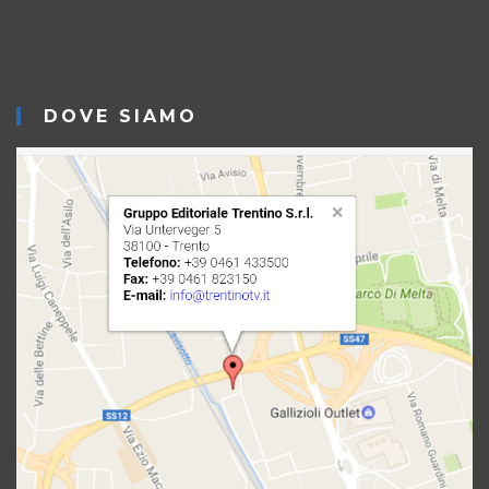
DOVE SIAMO