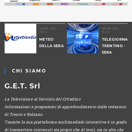
08/08 ORE:
08/08 ORE:
18.04
18.04
METEO
TELEGIORNAL
DELLA SERA
TRENTINO -
-
SERA
CHI SIAMO
G.E.T. Srl
La Televisione al Servizio del Cittadino
Informazioni e programmi di approfondimento dalle redazioni
di Trento e Bolzano.
Tramite la sua piattaforma multimediale interattiva è in grado
di trasmettere contenuti sia propri che di terzi, sia in alta che