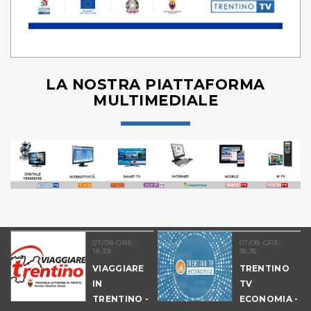
LA NOSTRA PIATTAFORMA
MULTIMEDIALE
07/08 ORE:
07/08 ORE:
18.39
18.35
VIAGGIARE
TRENTINO
IN
TV
09
TRENTINO -
ECONOMIA -