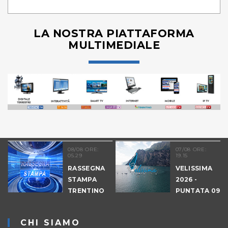
LA NOSTRA PIATTAFORMA
MULTIMEDIALE
08/08 ORE:
07/08 ORE:
05.29
19.15
RASSEGNA
VELISSIMA
STAMPA
2026 -
-
TRENTINO
PUNTATA 09
- DRAGON
HUNT
CHI SIAMO
LEVICO