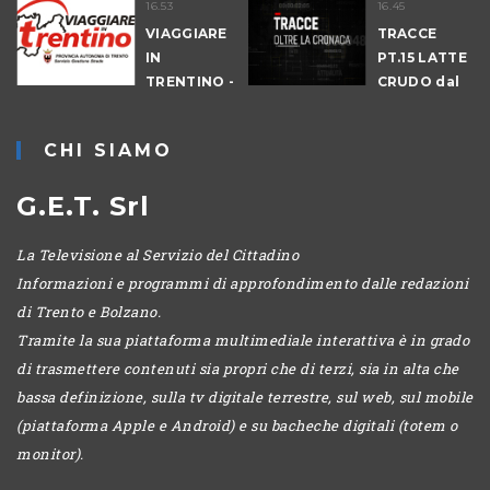
16.53
16.45
VIAGGIARE
TRACCE
A
IN
PT.15 LATTE
TRENTINO -
CRUDO dal
POMERIGGIO
07-08-2026
CHI SIAMO
G.E.T. Srl
La Televisione al Servizio del Cittadino
Informazioni e programmi di approfondimento dalle redazioni
di Trento e Bolzano.
Tramite la sua piattaforma multimediale interattiva è in grado
di trasmettere contenuti sia propri che di terzi, sia in alta che
bassa definizione, sulla tv digitale terrestre, sul web, sul mobile
(piattaforma Apple e Android) e su bacheche digitali (totem o
monitor).