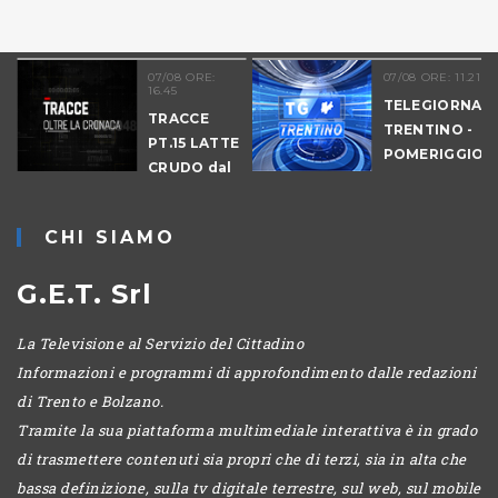
07/08 ORE:
07/08 ORE: 11.21
16.45
TELEGIORNAL
TRACCE
TRENTINO -
PT.15 LATTE
POMERIGGIO
-
CRUDO dal
IO
07-08-2026
CHI SIAMO
G.E.T. Srl
La Televisione al Servizio del Cittadino
Informazioni e programmi di approfondimento dalle redazioni
di Trento e Bolzano.
Tramite la sua piattaforma multimediale interattiva è in grado
di trasmettere contenuti sia propri che di terzi, sia in alta che
bassa definizione, sulla tv digitale terrestre, sul web, sul mobile