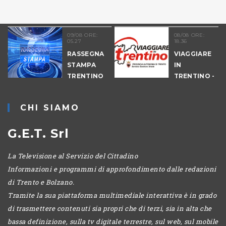
09/08 ORE:
08/08 ORE:
05.27
18.36
COLTURA
RASSEGNA
VIAGGIARE
STAMPA
IN
TRENTINO
TRENTINO -
CANTIERI
CHI SIAMO
G.E.T. Srl
La Televisione al Servizio del Cittadino
Informazioni e programmi di approfondimento dalle redazioni
di Trento e Bolzano.
Tramite la sua piattaforma multimediale interattiva è in grado
di trasmettere contenuti sia propri che di terzi, sia in alta che
bassa definizione, sulla tv digitale terrestre, sul web, sul mobile