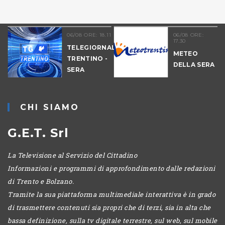
06/08 ORE: 18.11
06/08 ORE:
17.30
TELEGIORNALE
METEO
TRENTINO -
DELLA SERA
SERA
-
CHI SIAMO
G.E.T. Srl
La Televisione al Servizio del Cittadino
Informazioni e programmi di approfondimento dalle redazioni
di Trento e Bolzano.
Tramite la sua piattaforma multimediale interattiva è in grado
di trasmettere contenuti sia propri che di terzi, sia in alta che
bassa definizione, sulla tv digitale terrestre, sul web, sul mobile