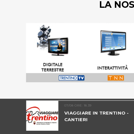
LA NO
07/08 ORE: 18.39
UNTATA 09
VIAGGIARE IN TRENTINO -
ICO
CANTIERI