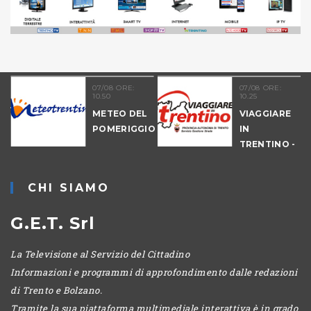
21
07/08 ORE:
07/08 ORE:
10.50
10.25
NALE
METEO DEL
VIAGGIARE
-
POMERIGGIO
IN
IO
TRENTINO -
MATTINA
CHI SIAMO
G.E.T. Srl
La Televisione al Servizio del Cittadino
Informazioni e programmi di approfondimento dalle redazioni
di Trento e Bolzano.
Tramite la sua piattaforma multimediale interattiva è in grado