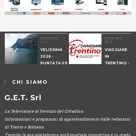
07/08 ORE:
07/08 ORE:
19.15
18.39
VELISSIMA
VIAGGIARE
2026 -
IN
PUNTATA 09
TRENTINO -
- DRAGON
CANTIERI
HUNT
CHI SIAMO
LEVICO
G.E.T. Srl
La Televisione al Servizio del Cittadino
Informazioni e programmi di approfondimento dalle redazioni
di Trento e Bolzano.
Tramite la sua piattaforma multimediale interattiva è in grado