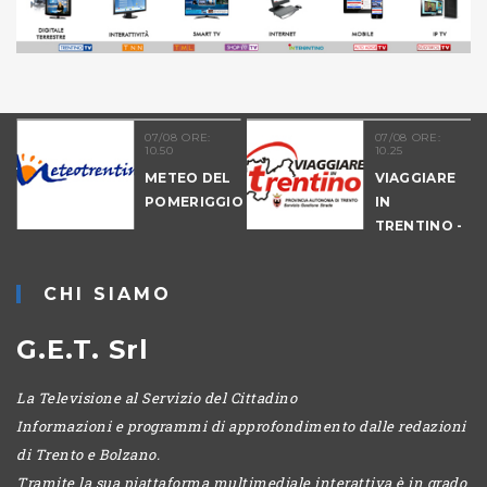
21
07/08 ORE:
07/08 ORE:
10.50
10.25
NALE
METEO DEL
VIAGGIARE
-
POMERIGGIO
IN
IO
TRENTINO -
MATTINA
CHI SIAMO
G.E.T. Srl
La Televisione al Servizio del Cittadino
Informazioni e programmi di approfondimento dalle redazioni
di Trento e Bolzano.
Tramite la sua piattaforma multimediale interattiva è in grado