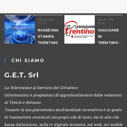
09/08 ORE:
08/08 ORE:
08
05.27
18.36
18
RASSEGNA
VIAGGIARE
M
STAMPA
IN
D
TRENTINO
TRENTINO -
CANTIERI
CHI SIAMO
G.E.T. Srl
La Televisione al Servizio del Cittadino
Informazioni e programmi di approfondimento dalle redazioni
di Trento e Bolzano.
Tramite la sua piattaforma multimediale interattiva è in grado
di trasmettere contenuti sia propri che di terzi, sia in alta che
bassa definizione, sulla tv digitale terrestre, sul web, sul mobile