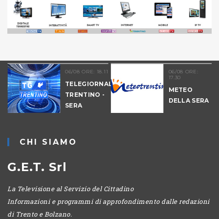
06/08 ORE: 18.11
06/08 ORE:
17.30
TELEGIORNALE
METEO
TRENTINO -
DELLA SERA
SERA
-
CHI SIAMO
G.E.T. Srl
La Televisione al Servizio del Cittadino
Informazioni e programmi di approfondimento dalle redazioni
di Trento e Bolzano.