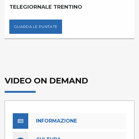
TELEGIORNALE TRENTINO
GUARDA LE PUNTATE
VIDEO ON DEMAND
INFORMAZIONE