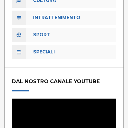
CULTURA
INTRATTENIMENTO
SPORT
SPECIALI
DAL NOSTRO CANALE YOUTUBE