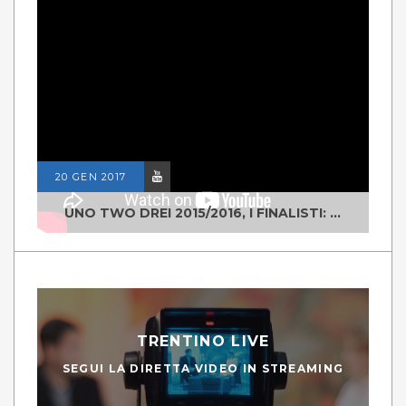
20 GEN 2017
UNO TWO DREI 2015/2016, I FINALISTI: CLASSE IV ALS ISTITUTO "DEGASPERI" BORGO VALSUGANA
TRENTINO LIVE
SEGUI LA DIRETTA VIDEO IN STREAMING