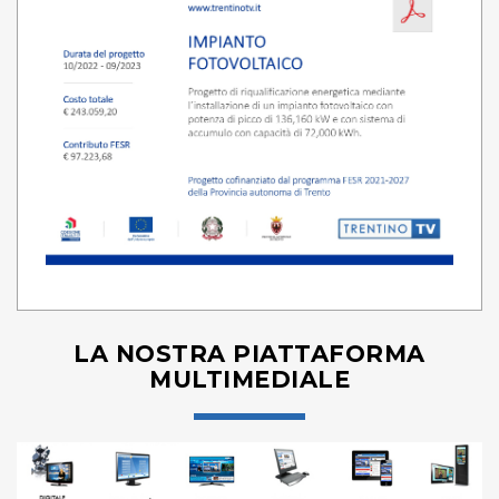
LA NOSTRA PIATTAFORMA
MULTIMEDIALE