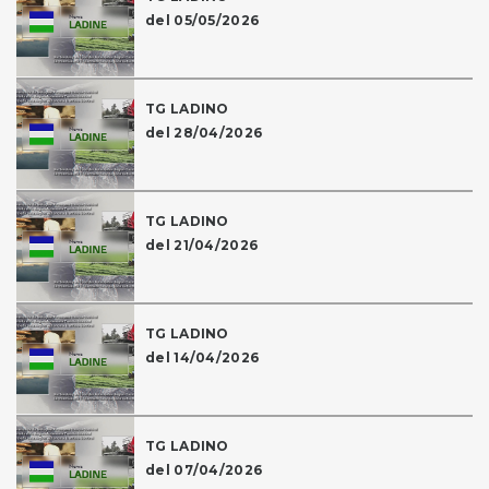
del 05/05/2026
TG LADINO
del 28/04/2026
TG LADINO
del 21/04/2026
TG LADINO
del 14/04/2026
TG LADINO
del 07/04/2026