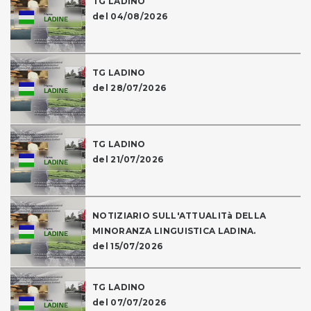
TG LADINO
del 04/08/2026
TG LADINO
del 28/07/2026
TG LADINO
del 21/07/2026
NOTIZIARIO SULL'ATTUALITà DELLA
MINORANZA LINGUISTICA LADINA.
del 15/07/2026
TG LADINO
del 07/07/2026