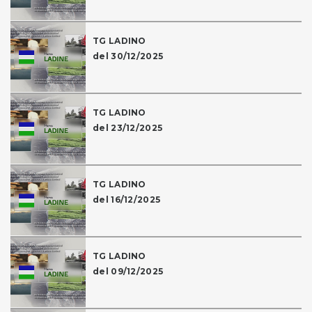
TG LADINO
del 30/12/2025
TG LADINO
del 23/12/2025
TG LADINO
del 16/12/2025
TG LADINO
del 09/12/2025