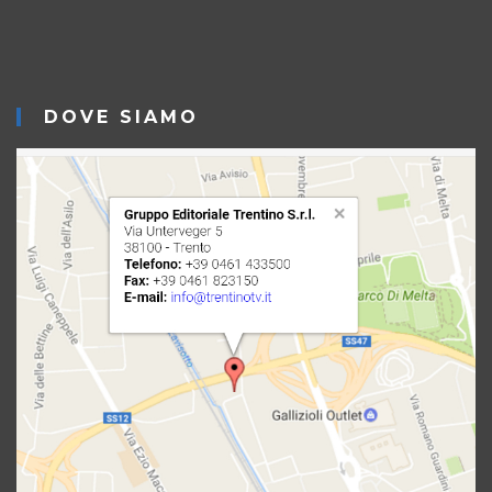
DOVE SIAMO