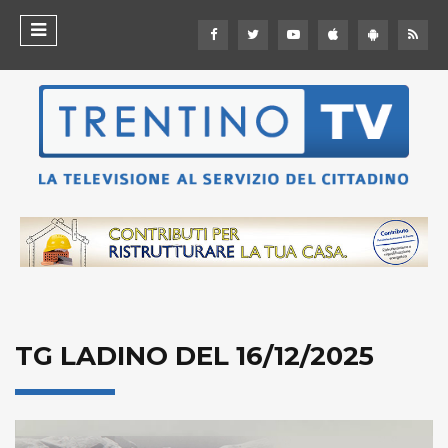
TG LADINO DEL 16/12/2025