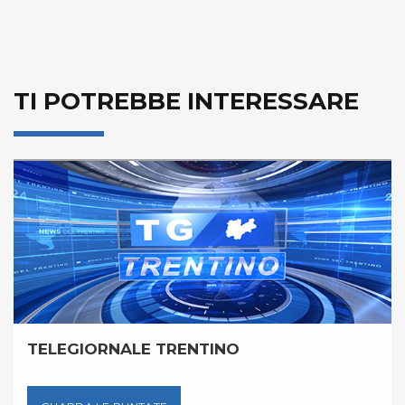
TI POTREBBE INTERESSARE
TELEGIORNALE TRENTINO