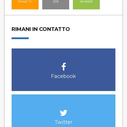
Smart TV
IOS
Android
RIMANI IN CONTATTO
Facebook
Twitter