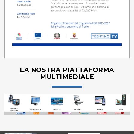
LA NOSTRA PIATTAFORMA
MULTIMEDIALE