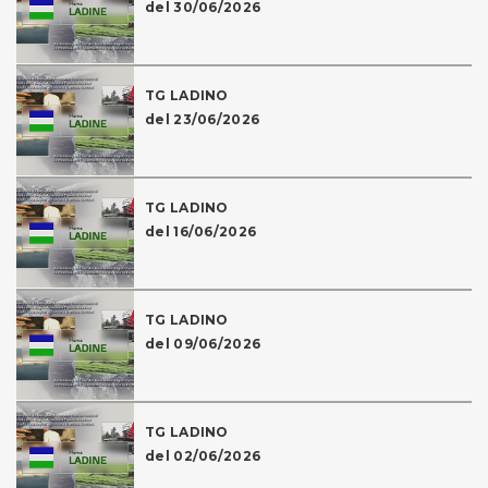
del 30/06/2026
TG LADINO
del 23/06/2026
TG LADINO
del 16/06/2026
TG LADINO
del 09/06/2026
TG LADINO
del 02/06/2026