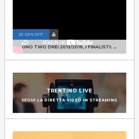
20 GEN 2017
UNO TWO DREI 2015/2016, I FINALISTI: CLASSE IV ALS ISTITUTO "DEGASPERI" BORGO VALSUGANA
TRENTINO LIVE
SEGUI LA DIRETTA VIDEO IN STREAMING