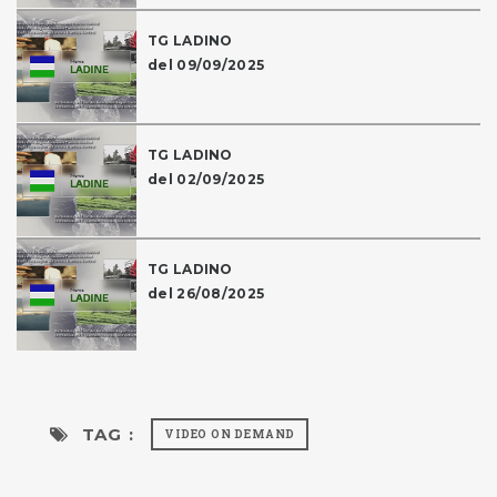
TG LADINO
del 09/09/2025
TG LADINO
del 02/09/2025
TG LADINO
del 26/08/2025
TAG :
VIDEO ON DEMAND