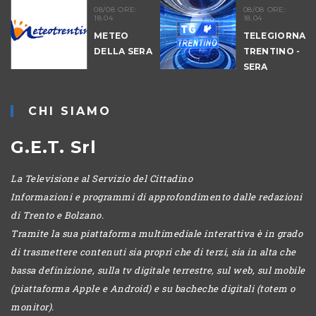
08/08 ORE:
08/08 ORE:
18.04
18.04
METEO
TELEGIORNAL
DELLA SERA
TRENTINO -
-
SERA
CHI SIAMO
G.E.T. Srl
La Televisione al Servizio del Cittadino
Informazioni e programmi di approfondimento dalle redazioni
di Trento e Bolzano.
Tramite la sua piattaforma multimediale interattiva è in grado
di trasmettere contenuti sia propri che di terzi, sia in alta che
bassa definizione, sulla tv digitale terrestre, sul web, sul mobile
(piattaforma Apple e Android) e su bacheche digitali (totem o
monitor).