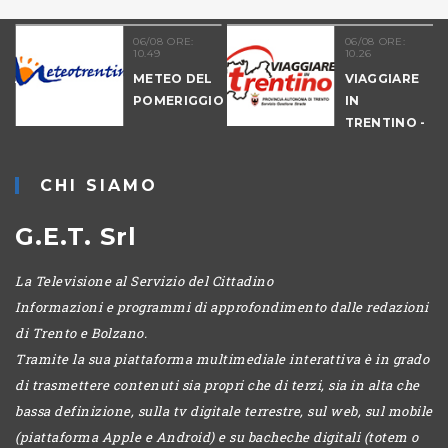
06/08 ORE:
06/08 ORE:
10.49
10.26
NALE
METEO DEL
VIAGGIARE
-
POMERIGGIO
IN
IO
TRENTINO -
MATTINA
CHI SIAMO
G.E.T. Srl
La Televisione al Servizio del Cittadino
Informazioni e programmi di approfondimento dalle redazioni
di Trento e Bolzano.
Tramite la sua piattaforma multimediale interattiva è in grado
di trasmettere contenuti sia propri che di terzi, sia in alta che
bassa definizione, sulla tv digitale terrestre, sul web, sul mobile
(piattaforma Apple e Android) e su bacheche digitali (totem o