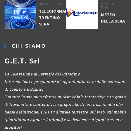
06/08 ORE: 18.11
06/08 ORE:
17.30
TELEGIORNALE
METEO
TRENTINO -
DELLA SERA
SERA
-
CHI SIAMO
G.E.T. Srl
La Televisione al Servizio del Cittadino
Informazioni e programmi di approfondimento dalle redazioni
di Trento e Bolzano.
Tramite la sua piattaforma multimediale interattiva è in grado
di trasmettere contenuti sia propri che di terzi, sia in alta che
bassa definizione, sulla tv digitale terrestre, sul web, sul mobile
(piattaforma Apple e Android) e su bacheche digitali (totem o
monitor).