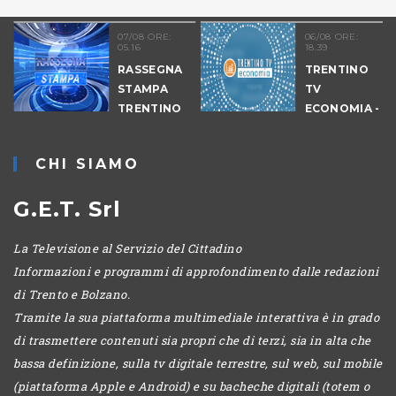
07/08 ORE:
06/08 ORE:
05.16
18.39
RASSEGNA
TRENTINO
STAMPA
TV
TRENTINO
ECONOMIA -
EDIZIONE
SERALE
CHI SIAMO
G.E.T. Srl
La Televisione al Servizio del Cittadino
Informazioni e programmi di approfondimento dalle redazioni
di Trento e Bolzano.
Tramite la sua piattaforma multimediale interattiva è in grado
di trasmettere contenuti sia propri che di terzi, sia in alta che
bassa definizione, sulla tv digitale terrestre, sul web, sul mobile
(piattaforma Apple e Android) e su bacheche digitali (totem o