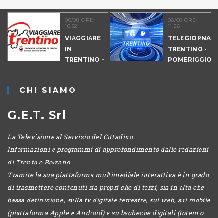
06/08 ORE:
06/08 ORE:
16.52
11.26
VIAGGIARE
TELEGIORNAL
A
IN
TRENTINO -
TRENTINO -
POMERIGGIO
POMERIGGIO
CHI SIAMO
G.E.T. Srl
La Televisione al Servizio del Cittadino
Informazioni e programmi di approfondimento dalle redazioni
di Trento e Bolzano.
Tramite la sua piattaforma multimediale interattiva è in grado
di trasmettere contenuti sia propri che di terzi, sia in alta che
bassa definizione, sulla tv digitale terrestre, sul web, sul mobile
(piattaforma Apple e Android) e su bacheche digitali (totem o