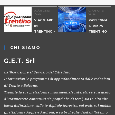
07/08 ORE:
07/08 ORE:
10.25
05.48
L
VIAGGIARE
RASSEGNA
IO
IN
STAMPA
TRENTINO -
TRENTINO
MATTINA
CHI SIAMO
G.E.T. Srl
La Televisione al Servizio del Cittadino
Informazioni e programmi di approfondimento dalle redazioni
di Trento e Bolzano.
Tramite la sua piattaforma multimediale interattiva è in grado
di trasmettere contenuti sia propri che di terzi, sia in alta che
bassa definizione, sulla tv digitale terrestre, sul web, sul mobile
(piattaforma Apple e Android) e su bacheche digitali (totem o