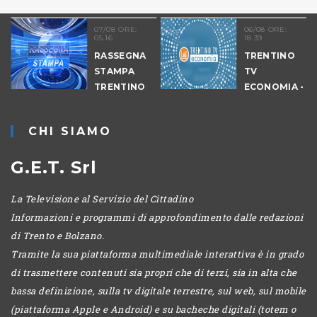
07/08 ORE:
06/08 ORE:
05.16
18.39
RASSEGNA
TRENTINO
STAMPA
TV
TRENTINO
ECONOMIA -
EDIZIONE
SERALE
CHI SIAMO
G.E.T. Srl
La Televisione al Servizio del Cittadino
Informazioni e programmi di approfondimento dalle redazioni
di Trento e Bolzano.
Tramite la sua piattaforma multimediale interattiva è in grado
di trasmettere contenuti sia propri che di terzi, sia in alta che
bassa definizione, sulla tv digitale terrestre, sul web, sul mobile
(piattaforma Apple e Android) e su bacheche digitali (totem o