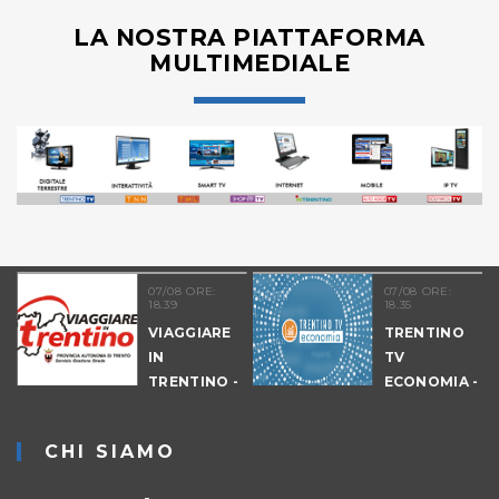
LA NOSTRA PIATTAFORMA
MULTIMEDIALE
07/08 ORE:
07/08 ORE:
18.39
18.35
VIAGGIARE
TRENTINO
IN
TV
09
TRENTINO -
ECONOMIA -
CANTIERI
EDIZIONE
SERALE
CHI SIAMO